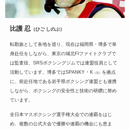
比護 忍
（ひご しのぶ）
転勤族として各地を巡り、現在は福岡県・博多で単
身赴任をしながら、東京の城北FIファイトクラブで
は監査役、SRSボクシングジムでは連盟役員として
・
活動しています。博多ではSPANKY
K
を拠点
（注）
に、前赴任地である岩手県ボクシング連盟とも連携
しながら、ボクシングの安全性と技術の研鑽に努め
ています。
全日本マスボクシング選手権大会での連覇をはじ
め、複数の公式大会で優勝や連覇の機会にも恵ま