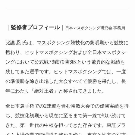
｜
監修者プロフィール
｜
日本マスボクシング研究会 事務局
比護 忍 氏は、マスボクシング競技化の黎明期から競技に
携わり、ヒットマスボクシングおよび全日本マスボクシ
ングにおいて公式戦73戦70勝3敗という驚異的な戦績を
残してきた選手です。ヒットマスボクシングでは、一度
の準優勝を除き出場した大会すべてで優勝を果たし、長
年にわたり「絶対王者」と称されてきました。
全日本選手権での2連覇を含む複数大会での優勝実績を持
ち、競技化初期から現在に至るまで第一線で戦い続けて
きた、第一世代の中核を担ってきた存在です。東証プラ
イム上場企業で管理職を務める傍ら、東京と地方の双方